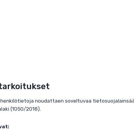
 tarkoitukset
e henkilötietoja noudattaen soveltuvaa tietosuojalainsä
laki (1050/2018).
vat: