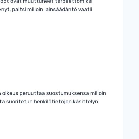
tiedot ovat muuttuneet tarpeettomiksi
nyt, paitsi milloin lainsäädäntö vaatii
 on oikeus peruuttaa suostumuksensa milloin
 suoritetun henkilötietojen käsittelyn