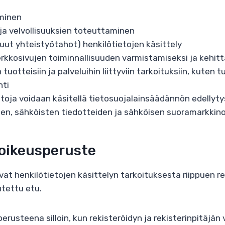
aminen
 ja velvollisuuksien toteuttaminen
uut yhteistyötahot) henkilötietojen käsittely
erkkosivujen toiminnallisuuden varmistamiseksi ja kehit
 tuotteisiin ja palveluihin liittyviin tarkoituksiin, kuten
nti
tietoja voidaan käsitellä tietosuojalainsäädännön edellyt
den, sähköisten tiedotteiden ja sähköisen suoramarkkinoi
 oikeusperuste
at henkilötietojen käsittelyn tarkoituksesta riippuen re
utettu etu.
rusteena silloin, kun rekisteröidyn ja rekisterinpitäjän vä