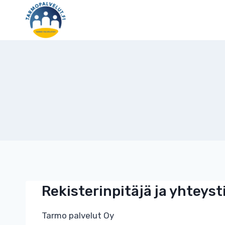
Skip
to
content
Rekisterinpitäjä ja yhteyst
Tarmo palvelut Oy