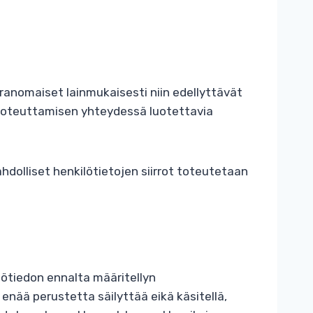
 viranomaiset lainmukaisesti niin edellyttävät
n toteuttamisen yhteydessä luotettavia
hdolliset henkilötietojen siirrot toteutetaan
ilötiedon ennalta määritellyn
 enää perustetta säilyttää eikä käsitellä,