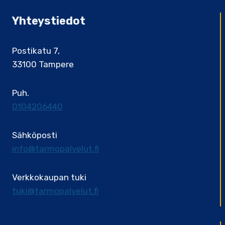
Yhteystiedot
Postikatu 7,
33100 Tampere
Puh.
0104206440
Sähköposti
info@tarmopalvelut.fi
Verkkokaupan tuki
tuki@tarmopalvelut.fi